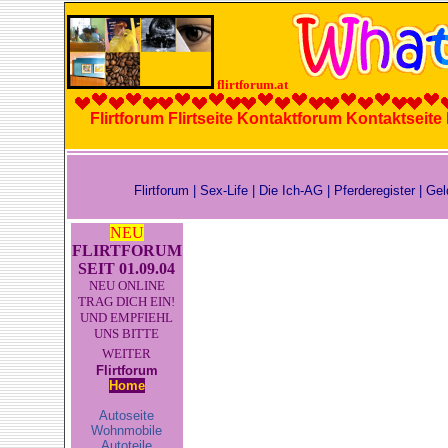
flirtforum.at
Flirtforum Flirtseite Kontaktforum Kontaktseit
Flirtforum
|
Sex-Life
|
Die Ich-AG
|
Pferderegister
|
Gel
NEU
FLIRTFORUM
SEIT 01.09.04
NEU ONLINE
TRAG DICH EIN!
UND EMPFIEHL
UNS BITTE
WEITER
Flirtforum
Home
Autoseite
Wohnmobile
Autoteile