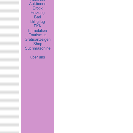
Auktionen
Erotik
Heizung
Bad
Billigflug
FKK
Immobilien
Tourismus
Gratisanzeigen
Shop
Suchmaschine
über uns